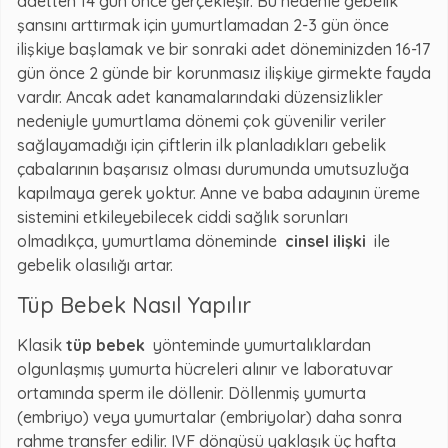
adetten 14 gün önce gerçekleşir. Bu nedenle gebelik
şansını arttırmak için yumurtlamadan 2-3 gün önce
ilişkiye başlamak ve bir sonraki adet döneminizden 16-17
gün önce 2 günde bir korunmasız ilişkiye girmekte fayda
vardır. Ancak adet kanamalarındaki düzensizlikler
nedeniyle yumurtlama dönemi çok güvenilir veriler
sağlayamadığı için çiftlerin ilk planladıkları gebelik
çabalarının başarısız olması durumunda umutsuzluğa
kapılmaya gerek yoktur. Anne ve baba adayının üreme
sistemini etkileyebilecek ciddi sağlık sorunları
olmadıkça, yumurtlama döneminde
cinsel ilişki
ile
gebelik olasılığı artar.
Tüp Bebek Nasıl Yapılır
Klasik
tüp bebek
yönteminde yumurtalıklardan
olgunlaşmış yumurta hücreleri alınır ve laboratuvar
ortamında sperm ile döllenir. Döllenmiş yumurta
(embriyo) veya yumurtalar (embriyolar) daha sonra
rahme transfer edilir. IVF döngüsü yaklaşık üç hafta