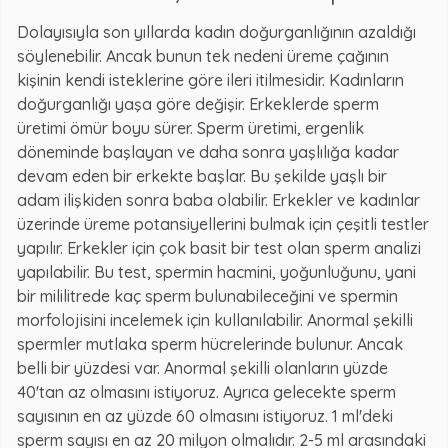
Dolayısıyla son yıllarda kadın doğurganlığının azaldığı
söylenebilir. Ancak bunun tek nedeni üreme çağının
kişinin kendi isteklerine göre ileri itilmesidir. Kadınların
doğurganlığı yaşa göre değişir. Erkeklerde sperm
üretimi ömür boyu sürer. Sperm üretimi, ergenlik
döneminde başlayan ve daha sonra yaşlılığa kadar
devam eden bir erkekte başlar. Bu şekilde yaşlı bir
adam ilişkiden sonra baba olabilir. Erkekler ve kadınlar
üzerinde üreme potansiyellerini bulmak için çeşitli testler
yapılır. Erkekler için çok basit bir test olan sperm analizi
yapılabilir. Bu test, spermin hacmini, yoğunluğunu, yani
bir mililitrede kaç sperm bulunabileceğini ve spermin
morfolojisini incelemek için kullanılabilir. Anormal şekilli
spermler mutlaka sperm hücrelerinde bulunur. Ancak
belli bir yüzdesi var. Anormal şekilli olanların yüzde
40'tan az olmasını istiyoruz. Ayrıca gelecekte sperm
sayısının en az yüzde 60 olmasını istiyoruz. 1 ml'deki
sperm sayısı en az 20 milyon olmalıdır. 2-5 ml arasındaki