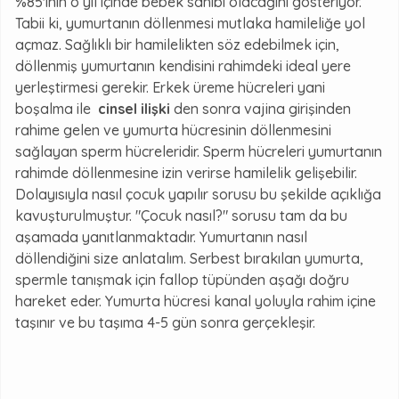
%85'inin o yıl içinde bebek sahibi olacağını gösteriyor.
Tabii ki, yumurtanın döllenmesi mutlaka hamileliğe yol
açmaz. Sağlıklı bir hamilelikten söz edebilmek için,
döllenmiş yumurtanın kendisini rahimdeki ideal yere
yerleştirmesi gerekir. Erkek üreme hücreleri yani
boşalma ile
cinsel ilişki
den sonra vajina girişinden
rahime gelen ve yumurta hücresinin döllenmesini
sağlayan sperm hücreleridir. Sperm hücreleri yumurtanın
rahimde döllenmesine izin verirse hamilelik gelişebilir.
Dolayısıyla nasıl çocuk yapılır sorusu bu şekilde açıklığa
kavuşturulmuştur. "Çocuk nasıl?" sorusu tam da bu
aşamada yanıtlanmaktadır. Yumurtanın nasıl
döllendiğini size anlatalım. Serbest bırakılan yumurta,
spermle tanışmak için fallop tüpünden aşağı doğru
hareket eder. Yumurta hücresi kanal yoluyla rahim içine
taşınır ve bu taşıma 4-5 gün sonra gerçekleşir.