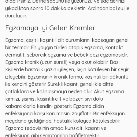
alabilirsiniz. Defne sabunu ile yüzünüzü ve saç derinizi
yıkadıktan sonra 10 dakika bekletin. Ardından bol su ile
durulayın.
Egzamaya Iyi Gelen Kremler
Egzama, çeşitli kaşıntılı cilt durumlarını kapsayan genel
bir terimdir. En yaygın türleri atopik egzama, kontakt
dermatit, seboreik egzama ve bebek bezi egzamasıdır.
Egzama kronik (uzun süreli) veya akut olabilir. Bazı
kişilerde hastalık yazın iyileşen, kışın kötüleşen bir seyir
izleyebilir. Egzamanın kronik formu, kaşıntılı bir döküntü
ile kendini gösterir. Sürekli kaşıntı genellikle ciltte
çatlaklara ve kalınlaşmaya neden olur. Akut egzama
kırmızı, şişmiş, kaşıntılı cilt ve bazen sıvı dolu
kabarcıklarla kendini gösterir. Egzama cildin
enfeksiyona karşı korumasını zayıflatır. Bir enfeksiyon
meydana geldiğinde, hastalık kolayca kötüleşebilir.
Egzama tedavisinin amacı kuru cilt, kaşıntı ve
enfeksiyon gibi semptomları hafifletmektir.