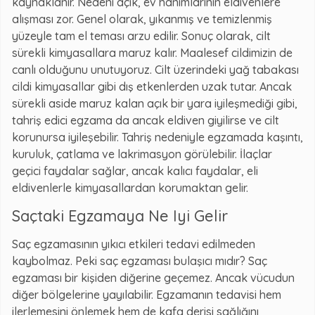
kaynaklanır. Nedeni açık, ev hanımlarının eldivenlere
alışması zor. Genel olarak, yıkanmış ve temizlenmiş
yüzeyle tam el teması arzu edilir. Sonuç olarak, cilt
sürekli kimyasallara maruz kalır. Maalesef cildimizin de
canlı olduğunu unutuyoruz. Cilt üzerindeki yağ tabakası
cildi kimyasallar gibi dış etkenlerden uzak tutar. Ancak
sürekli aside maruz kalan açık bir yara iyileşmediği gibi,
tahriş edici egzama da ancak eldiven giyilirse ve cilt
korunursa iyileşebilir. Tahriş nedeniyle egzamada kaşıntı,
kuruluk, çatlama ve lakrimasyon görülebilir. İlaçlar
geçici faydalar sağlar, ancak kalıcı faydalar, eli
eldivenlerle kimyasallardan korumaktan gelir.
Saçtaki Egzamaya Ne Iyi Gelir
Saç egzamasının yıkıcı etkileri tedavi edilmeden
kaybolmaz. Peki saç egzaması bulaşıcı mıdır? Saç
egzaması bir kişiden diğerine geçemez. Ancak vücudun
diğer bölgelerine yayılabilir. Egzamanın tedavisi hem
ilerlemesini önlemek hem de kafa derisi sağlığını