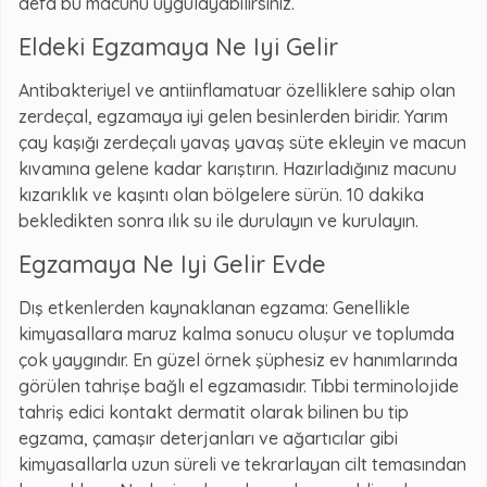
defa bu macunu uygulayabilirsiniz.
Eldeki Egzamaya Ne Iyi Gelir
Antibakteriyel ve antiinflamatuar özelliklere sahip olan
zerdeçal, egzamaya iyi gelen besinlerden biridir. Yarım
çay kaşığı zerdeçalı yavaş yavaş süte ekleyin ve macun
kıvamına gelene kadar karıştırın. Hazırladığınız macunu
kızarıklık ve kaşıntı olan bölgelere sürün. 10 dakika
bekledikten sonra ılık su ile durulayın ve kurulayın.
Egzamaya Ne Iyi Gelir Evde
Dış etkenlerden kaynaklanan egzama: Genellikle
kimyasallara maruz kalma sonucu oluşur ve toplumda
çok yaygındır. En güzel örnek şüphesiz ev hanımlarında
görülen tahrişe bağlı el egzamasıdır. Tıbbi terminolojide
tahriş edici kontakt dermatit olarak bilinen bu tip
egzama, çamaşır deterjanları ve ağartıcılar gibi
kimyasallarla uzun süreli ve tekrarlayan cilt temasından