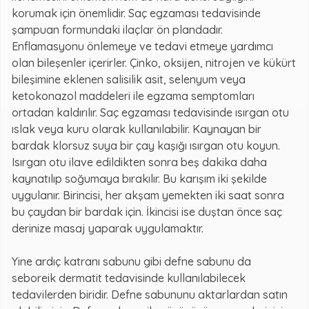
korumak için önemlidir. Saç egzaması tedavisinde
şampuan formundaki ilaçlar ön plandadır.
Enflamasyonu önlemeye ve tedavi etmeye yardımcı
olan bileşenler içerirler. Çinko, oksijen, nitrojen ve kükürt
bileşimine eklenen salisilik asit, selenyum veya
ketokonazol maddeleri ile egzama semptomları
ortadan kaldırılır. Saç egzaması tedavisinde ısırgan otu
ıslak veya kuru olarak kullanılabilir. Kaynayan bir
bardak klorsuz suya bir çay kaşığı ısırgan otu koyun.
Isırgan otu ilave edildikten sonra beş dakika daha
kaynatılıp soğumaya bırakılır. Bu karışım iki şekilde
uygulanır. Birincisi, her akşam yemekten iki saat sonra
bu çaydan bir bardak için. İkincisi ise duştan önce saç
derinize masaj yaparak uygulamaktır.
Yine ardıç katranı sabunu gibi defne sabunu da
seboreik dermatit tedavisinde kullanılabilecek
tedavilerden biridir. Defne sabununu aktarlardan satın